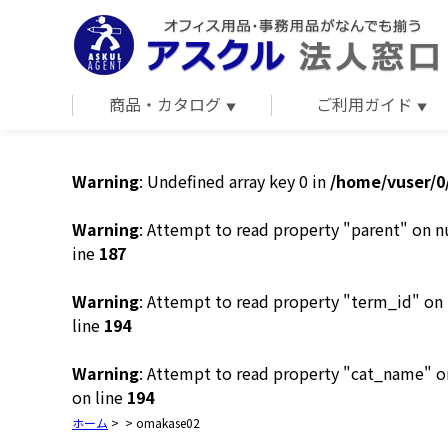
商品・カタログ
ご利用ガイド
Warning
: Undefined array key 0 in
/home/vuser/0
Warning
: Attempt to read property "parent" on n
ine
187
Warning
: Attempt to read property "term_id" on 
line
194
Warning
: Attempt to read property "cat_name" o
on line
194
ホーム
>
>
omakase02