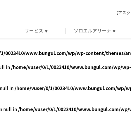
【アスク
サービス
ソロエルアリーナ
/1/0023410/www.bungul.com/wp/wp-content/themes/am
ull in
/home/vuser/0/1/0023410/www.bungul.com/wp/wp-
null in
/home/vuser/0/1/0023410/www.bungul.com/wp/w
n null in
/home/vuser/0/1/0023410/www.bungul.com/wp/